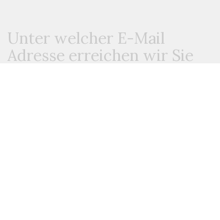
Unter welcher E-Mail
Adresse erreichen wir Sie
am besten
?
Ich benötige die Adresse nur um mich bei Ihnen melden zu
können. Kein Spam oder sonstigen Schindluder.